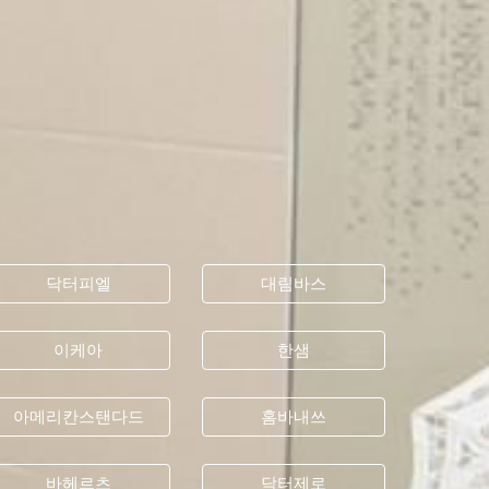
닥터피엘
대림바스
이케아
한샘
아메리칸스탠다드
홈바내쓰
바헤르츠
닥터제로