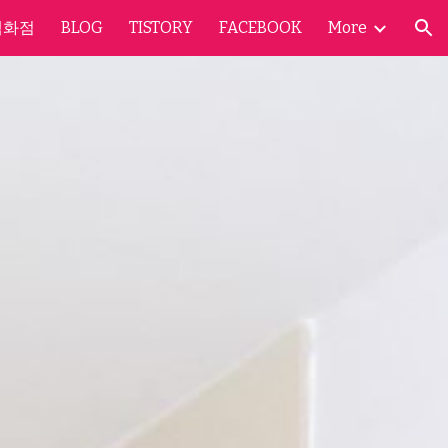
백화점
BLOG
TISTORY
FACEBOOK
More
ion