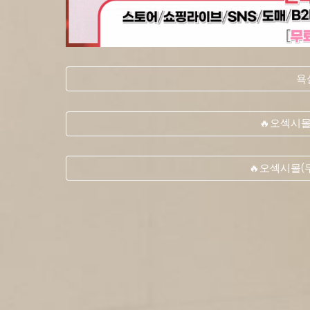
욕
🔥오섹시
🔥오섹시몰